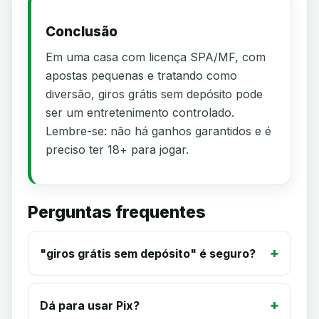
Conclusão
Em uma casa com licença SPA/MF, com
apostas pequenas e tratando como
diversão, giros grátis sem depósito pode
ser um entretenimento controlado.
Lembre-se: não há ganhos garantidos e é
preciso ter 18+ para jogar.
Perguntas frequentes
"giros grátis sem depósito" é seguro?
Dá para usar Pix?