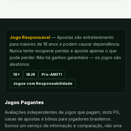
Jogo Responsável
— Apostas são entretenimento
para maiores de 18 anos e podem causar dependência.
Nunca tente recuperar perdas e aposte apenas o que
pode perder. Não há ganhos garantidos — os jogos são
aleatórios.
18+
IBJR
Pro-AMITI
Jogue com Responsabilidade
Jogos Pagantes
Avaliações independentes de jogos que pagam, slots PG,
casas de apostas e bônus para jogadores brasileiros.
Somos um serviço de informação e comparação, não uma