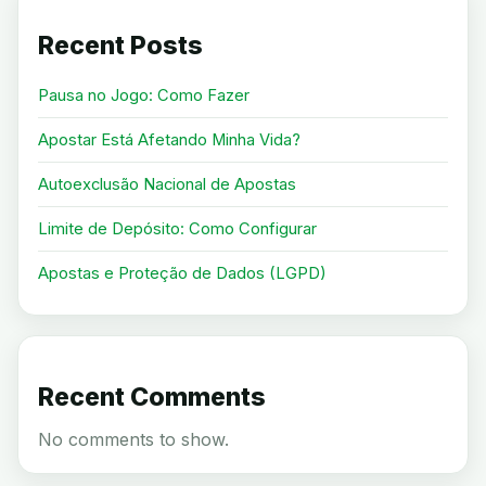
Recent Posts
Pausa no Jogo: Como Fazer
Apostar Está Afetando Minha Vida?
Autoexclusão Nacional de Apostas
Limite de Depósito: Como Configurar
Apostas e Proteção de Dados (LGPD)
Recent Comments
No comments to show.