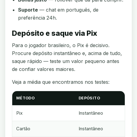
Suporte
— chat em português, de
preferência 24h.
Depósito e saque via Pix
Para o jogador brasileiro, o Pix é decisivo.
Procure depósito instantâneo e, acima de tudo,
saque rápido — teste um valor pequeno antes
de confiar valores maiores.
Veja a média que encontramos nos testes:
MÉTODO
DEPÓSITO
S
Pix
Instantâneo
3
Cartão
Instantâneo
1