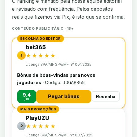
O ranking é mantido pela nossa equipe editorial
e revisado com frequência. Pelos depósitos
reais que fizemos via Pix, é isto que se confirma.
CONTEÚDO PUBLICITÁRIO · 18+
ESCOLHA DO EDITOR
bet365
★★★★★
1
Licença SPA/MF SPA/MF nº 001/2025
Bônus de boas-vindas para novos
jogadores
· Código:
JOGAR365
9.4
Pegar bônus
Resenha
/10
MAIS PROMOÇÕES
PlayUZU
★★★★★
2
Licença SPA/MF SPA/MF nº 087/2025