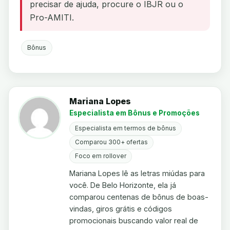
precisar de ajuda, procure o IBJR ou o
Pro-AMITI.
Bônus
Mariana Lopes
Especialista em Bônus e Promoções
Especialista em termos de bônus
Comparou 300+ ofertas
Foco em rollover
Mariana Lopes lê as letras miúdas para
você. De Belo Horizonte, ela já
comparou centenas de bônus de boas-
vindas, giros grátis e códigos
promocionais buscando valor real de