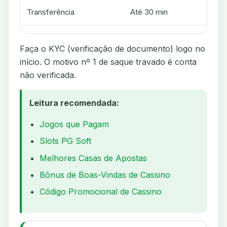
Transferência
Até 30 min
1
Faça o KYC (verificação de documento) logo no
início. O motivo nº 1 de saque travado é conta
não verificada.
Leitura recomendada:
Jogos que Pagam
Slots PG Soft
Melhores Casas de Apostas
Bônus de Boas-Vindas de Cassino
Código Promocional de Cassino