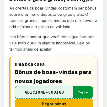
As ofertas de boas-vindas costumam ser bônus
sobre o primeiro depósito ou giros grátis. O
número grande importa menos que o rollover, a
odd mínima e o prazo de validade.
Um bônus menor que você consegue cumprir
vale mais que um gigante impossível. Leia os
termos antes de aceitar.
uma boa casa
Bônus de boas-vindas para
novos jogadores
ADICIONE-CODIGO
Copiar
Pegar bônus