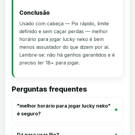
Conclusão
Usado com cabeça — Pix rápido, limite
definido e sem caçar perdas — melhor
horário para jogar lucky neko é bem
menos assustador do que dizem por aí.
Lembre-se: não há ganhos garantidos e é
preciso ter 18+ para jogar.
Perguntas frequentes
"melhor horário para jogar lucky neko"
é seguro?
Dá para usar Pix?