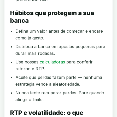
Hábitos que protegem a sua
banca
Defina um valor antes de começar e encare
como já gasto.
Distribua a banca em apostas pequenas para
durar mais rodadas.
Use nossas
calculadoras
para conferir
retorno e RTP.
Aceite que perdas fazem parte — nenhuma
estratégia vence a aleatoriedade.
Nunca tente recuperar perdas. Pare quando
atingir o limite.
RTP e volatilidade: o que