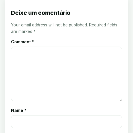
Deixe um comentário
Your email address will not be published.
Required fields
are marked
*
Comment
*
Name
*