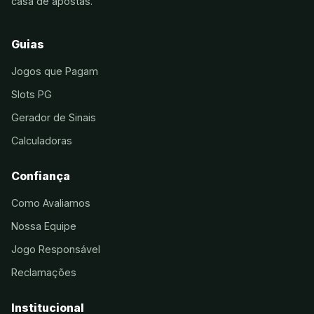
casa de apostas.
Guias
Jogos que Pagam
Slots PG
Gerador de Sinais
Calculadoras
Confiança
Como Avaliamos
Nossa Equipe
Jogo Responsável
Reclamações
Institucional