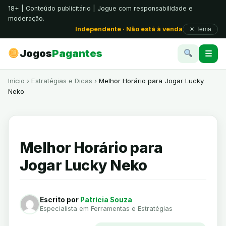
18+ | Conteúdo publicitário | Jogue com responsabilidade e
moderação.
Independente · Não está à venda
☀ Tema
Jogos
Pagantes
☰
Início
›
Estratégias e Dicas
›
Melhor Horário para Jogar Lucky
Neko
Melhor Horário para
Jogar Lucky Neko
Escrito por
Patrícia Souza
Especialista em Ferramentas e Estratégias