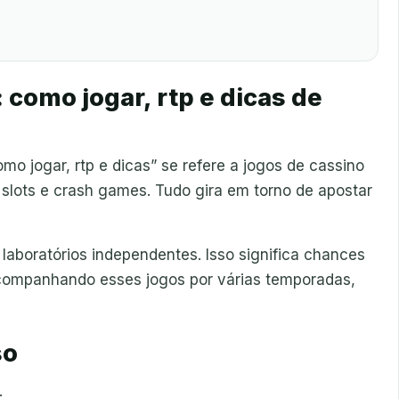
 como jogar, rtp e dicas de
o jogar, rtp e dicas” se refere a jogos de cassino
e slots e crash games. Tudo gira em torno de apostar
r laboratórios independentes. Isso significa chances
companhando esses jogos por várias temporadas,
so
.