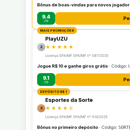
Bônus de boas-vindas para novos jogado
9.4
Pe
/10
MAIS PROMOÇÕES
PlayUZU
★★★★★
2
Licença SPA/MF SPA/MF nº 087/2025
Jogue R$ 10 e ganhe giros grátis
· Código:
9.1
Pe
/10
DEPÓSITO R$ 1
Esportes da Sorte
★★★★☆
3
Licença SPA/MF SPA/MF nº 014/2025
Bônus no primeiro depósito
· Código:
SORT