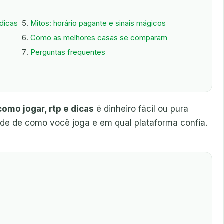
 dicas
Mitos: horário pagante e sinais mágicos
Como as melhores casas se comparam
Perguntas frequentes
omo jogar, rtp e dicas
é dinheiro fácil ou pura
nde de como você joga e em qual plataforma confia.