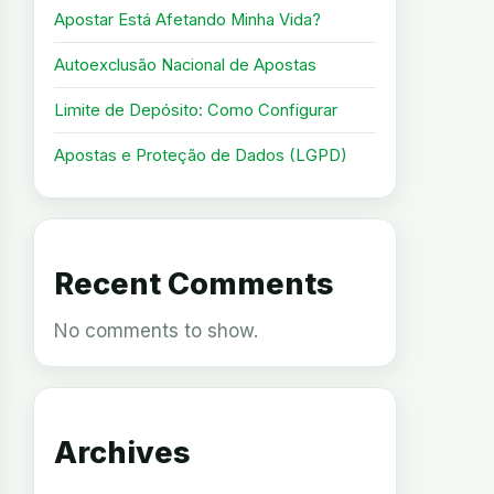
Apostar Está Afetando Minha Vida?
Autoexclusão Nacional de Apostas
Limite de Depósito: Como Configurar
Apostas e Proteção de Dados (LGPD)
Recent Comments
No comments to show.
Archives