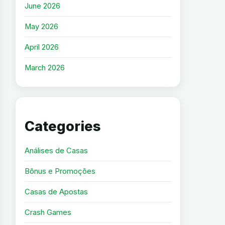
June 2026
May 2026
April 2026
March 2026
Categories
Análises de Casas
Bônus e Promoções
Casas de Apostas
Crash Games