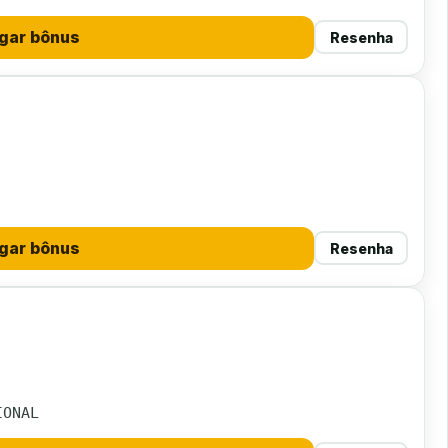
gar bônus
Resenha
gar bônus
Resenha
IONAL