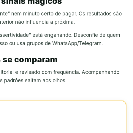
 sinais mágicos
ante” nem minuto certo de pagar. Os resultados são
erior não influencia a próxima.
ssertividade” está enganando. Desconfie de quem
cesso ou usa grupos de WhatsApp/Telegram.
s se comparam
ditorial e revisado com frequência. Acompanhando
s padrões saltam aos olhos.