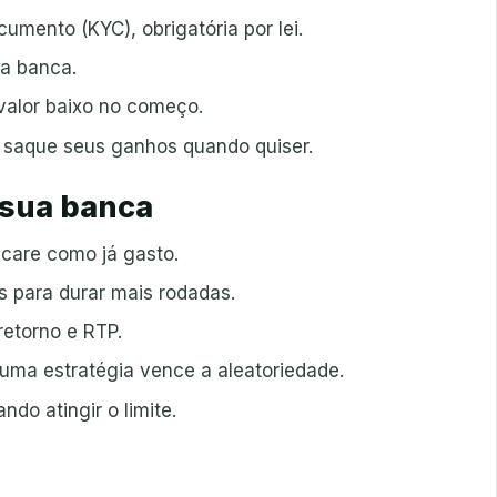
cumento (KYC), obrigatória por lei.
ua banca.
valor baixo no começo.
e saque seus ganhos quando quiser.
 sua banca
care como já gasto.
 para durar mais rodadas.
retorno e RTP.
uma estratégia vence a aleatoriedade.
do atingir o limite.