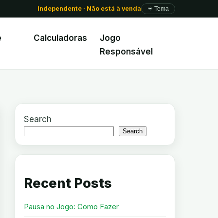
Independente · Não está à venda
☀ Tema
e
Calculadoras
Jogo
Responsável
Search
Search
Recent Posts
Pausa no Jogo: Como Fazer