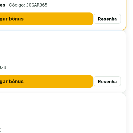
res
· Código:
JOGAR365
gar bônus
Resenha
UZU
gar bônus
Resenha
E