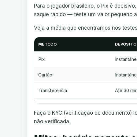
Para o jogador brasileiro, o Pix é decisiv
saque rápido — teste um valor pequeno an
Veja a média que encontramos nos testes
MÉTODO
DEPÓSITO
Pix
Instantân
Cartão
Instantân
Transferência
Até 30 mi
Faça o KYC (verificação de documento) lo
não verificada.