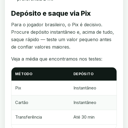
Depósito e saque via Pix
Para o jogador brasileiro, o Pix é decisivo.
Procure depósito instantâneo e, acima de tudo,
saque rápido — teste um valor pequeno antes
de confiar valores maiores.
Veja a média que encontramos nos testes:
MÉTODO
DEPÓSITO
S
Pix
Instantâneo
3
Cartão
Instantâneo
1
Transferência
Até 30 min
1