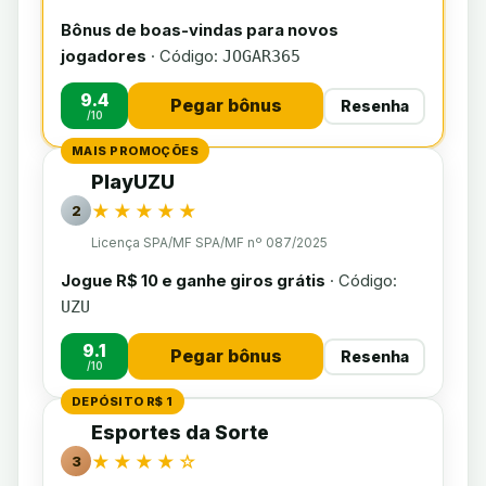
Bônus de boas-vindas para novos
jogadores
· Código:
JOGAR365
9.4
Pegar bônus
Resenha
/10
MAIS PROMOÇÕES
PlayUZU
★★★★★
2
Licença SPA/MF SPA/MF nº 087/2025
Jogue R$ 10 e ganhe giros grátis
· Código:
UZU
9.1
Pegar bônus
Resenha
/10
DEPÓSITO R$ 1
Esportes da Sorte
★★★★☆
3