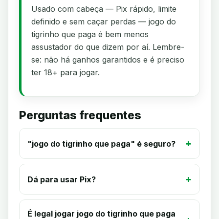
Usado com cabeça — Pix rápido, limite
definido e sem caçar perdas — jogo do
tigrinho que paga é bem menos
assustador do que dizem por aí. Lembre-
se: não há ganhos garantidos e é preciso
ter 18+ para jogar.
Perguntas frequentes
"jogo do tigrinho que paga" é seguro?
Dá para usar Pix?
É legal jogar jogo do tigrinho que paga