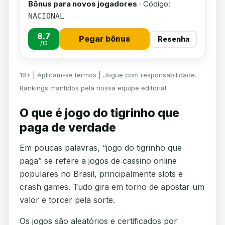
Bônus para novos jogadores
· Código:
NACIONAL
8.7
Pegar bônus
Resenha
/10
18+ | Aplicam-se termos | Jogue com responsabilidade.
Rankings mantidos pela nossa equipe editorial.
O que é jogo do tigrinho que
paga de verdade
Em poucas palavras, “jogo do tigrinho que
paga” se refere a jogos de cassino online
populares no Brasil, principalmente slots e
crash games. Tudo gira em torno de apostar um
valor e torcer pela sorte.
Os jogos são aleatórios e certificados por