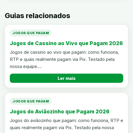
Guias relacionados
JOGOS QUE PAGAM
Jogos de Cassino ao Vivo que Pagam 2026
Jogos de cassino ao vivo que pagam: como funciona,
RTP e quais realmente pagam via Pix. Testado pela
nossa equipe.…
Ler mais
JOGOS QUE PAGAM
Jogos do Aviãozinho que Pagam 2026
Jogos do aviãozinho que pagam: como funciona, RTP e
quais realmente pagam via Pix. Testado pela nossa