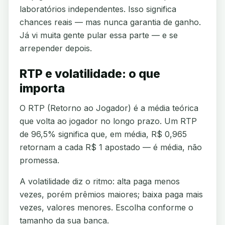
laboratórios independentes. Isso significa
chances reais — mas nunca garantia de ganho.
Já vi muita gente pular essa parte — e se
arrepender depois.
RTP e volatilidade: o que
importa
O RTP (Retorno ao Jogador) é a média teórica
que volta ao jogador no longo prazo. Um RTP
de 96,5% significa que, em média, R$ 0,965
retornam a cada R$ 1 apostado — é média, não
promessa.
A volatilidade diz o ritmo: alta paga menos
vezes, porém prêmios maiores; baixa paga mais
vezes, valores menores. Escolha conforme o
tamanho da sua banca.