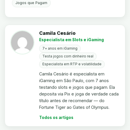
Jogos que Pagam
Camila Cesário
Especialista em Slots e iGaming
7+ anos em iGaming
Testa jogos com dinheiro real
Especialista em RTP e volatilidade
Camila Cesário é especialista em
iGaming em São Paulo, com 7 anos
testando slots e jogos que pagam. Ela
deposita via Pix e joga de verdade cada
título antes de recomendar — do
Fortune Tiger ao Gates of Olympus.
Todos os artigos