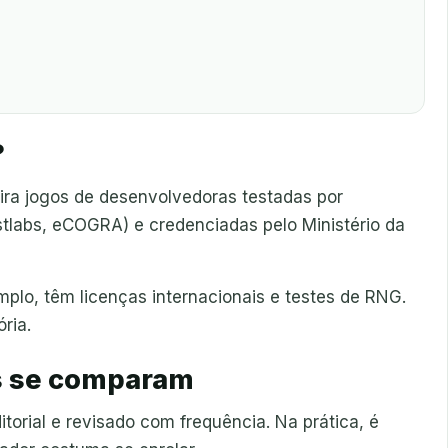
?
ira jogos de desenvolvedoras testadas por
stlabs, eCOGRA) e credenciadas pelo Ministério da
mplo, têm licenças internacionais e testes de RNG.
ria.
s se comparam
torial e revisado com frequência. Na prática, é