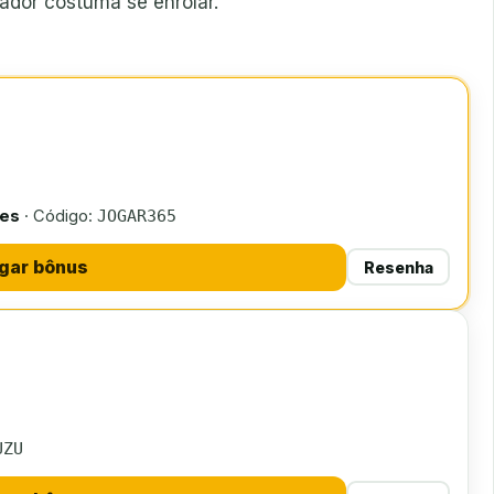
ador costuma se enrolar.
res
· Código:
JOGAR365
gar bônus
Resenha
UZU