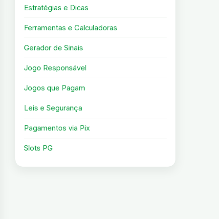
Estratégias e Dicas
Ferramentas e Calculadoras
Gerador de Sinais
Jogo Responsável
Jogos que Pagam
Leis e Segurança
Pagamentos via Pix
Slots PG