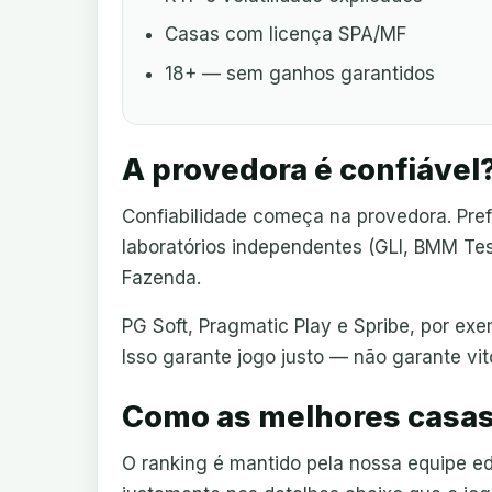
Casas com licença SPA/MF
18+ — sem ganhos garantidos
A provedora é confiável
Confiabilidade começa na provedora. Pref
laboratórios independentes (GLI, BMM Te
Fazenda.
PG Soft, Pragmatic Play e Spribe, por exe
Isso garante jogo justo — não garante vitó
Como as melhores casa
O ranking é mantido pela nossa equipe edi