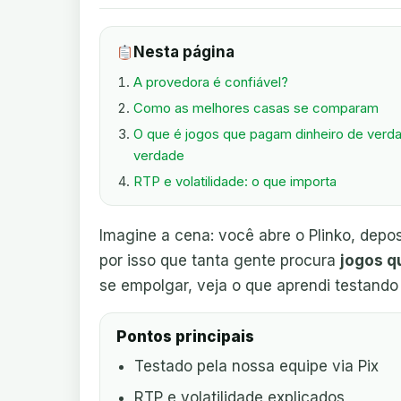
Nesta página
A provedora é confiável?
Como as melhores casas se comparam
O que é jogos que pagam dinheiro de verd
verdade
RTP e volatilidade: o que importa
Imagine a cena: você abre o Plinko, depos
por isso que tanta gente procura
jogos q
se empolgar, veja o que aprendi testando 
Pontos principais
Testado pela nossa equipe via Pix
RTP e volatilidade explicados