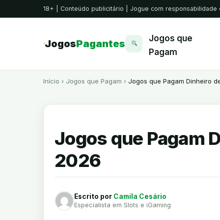
18+ | Conteúdo publicitário | Jogue com responsabilidade
Jogos que
Jogos
Pagantes
Pagam
Início
›
Jogos que Pagam
›
Jogos que Pagam Dinheiro d
Jogos que Pagam D
2026
Escrito por
Camila Cesário
Especialista em Slots e iGaming