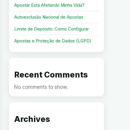
Apostar Está Afetando Minha Vida?
Autoexclusão Nacional de Apostas
Limite de Depósito: Como Configurar
Apostas e Proteção de Dados (LGPD)
Recent Comments
No comments to show.
Archives