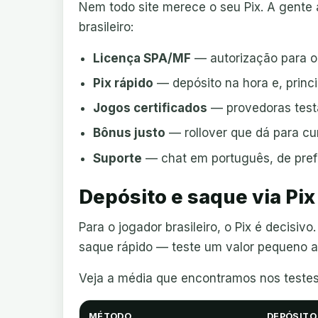
Nem todo site merece o seu Pix. A gente a
brasileiro:
Licença SPA/MF
— autorização para op
Pix rápido
— depósito na hora e, princ
Jogos certificados
— provedoras test
Bônus justo
— rollover que dá para cu
Suporte
— chat em português, de pref
Depósito e saque via Pix
Para o jogador brasileiro, o Pix é decisiv
saque rápido — teste um valor pequeno an
Veja a média que encontramos nos testes
MÉTODO
DEPÓSITO