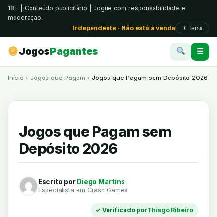
18+ | Conteúdo publicitário | Jogue com responsabilidade e
moderação.
Independente · Não está à venda
☀ Tema
Jogos
Pagantes
☰
Início
›
Jogos que Pagam
›
Jogos que Pagam sem Depósito 2026
Jogos que Pagam sem
Depósito 2026
Escrito por
Diego Martins
Especialista em Crash Games
✓ Verificado por
Thiago Ribeiro