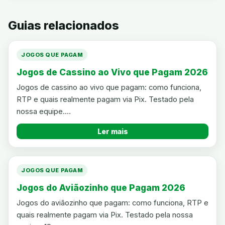
Guias relacionados
JOGOS QUE PAGAM
Jogos de Cassino ao Vivo que Pagam 2026
Jogos de cassino ao vivo que pagam: como funciona,
RTP e quais realmente pagam via Pix. Testado pela
nossa equipe.…
Ler mais
JOGOS QUE PAGAM
Jogos do Aviãozinho que Pagam 2026
Jogos do aviãozinho que pagam: como funciona, RTP e
quais realmente pagam via Pix. Testado pela nossa