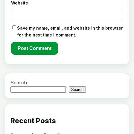
Website
Save my name, email, and website in this browser
for the next time I comment.
Search
Search
Recent Posts