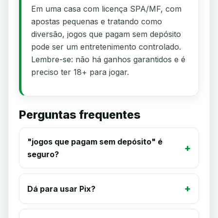
Em uma casa com licença SPA/MF, com
apostas pequenas e tratando como
diversão, jogos que pagam sem depósito
pode ser um entretenimento controlado.
Lembre-se: não há ganhos garantidos e é
preciso ter 18+ para jogar.
Perguntas frequentes
"jogos que pagam sem depósito" é
seguro?
Dá para usar Pix?