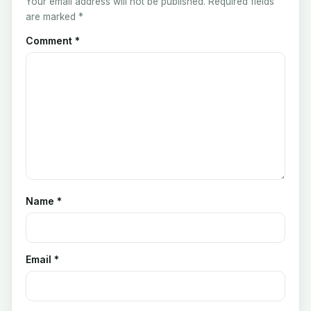
Your email address will not be published.
Required fields
are marked
*
Comment
*
Name
*
Email
*