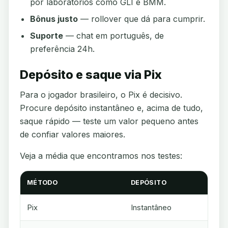
por laboratórios como GLI e BMM.
Bônus justo
— rollover que dá para cumprir.
Suporte
— chat em português, de
preferência 24h.
Depósito e saque via Pix
Para o jogador brasileiro, o Pix é decisivo.
Procure depósito instantâneo e, acima de tudo,
saque rápido — teste um valor pequeno antes
de confiar valores maiores.
Veja a média que encontramos nos testes:
MÉTODO
DEPÓSITO
S
Pix
Instantâneo
3