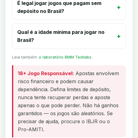
É legal jogar jogos que pagam sem
depósito no Brasil?
Qual é a idade mínima para jogar no
Brasil?
Leia também:
o laboratório BMM Testlabs
.
18+ Jogo Responsável:
Apostas envolvem
risco financeiro e podem causar
dependência. Defina limites de depósito,
nunca tente recuperar perdas e aposte
apenas o que pode perder. Não há ganhos
garantidos — os jogos são aleatórios. Se
precisar de ajuda, procure o IBJR ou o
Pro-AMITI.