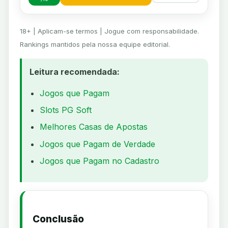
18+ | Aplicam-se termos | Jogue com responsabilidade.
Rankings mantidos pela nossa equipe editorial.
Leitura recomendada:
Jogos que Pagam
Slots PG Soft
Melhores Casas de Apostas
Jogos que Pagam de Verdade
Jogos que Pagam no Cadastro
Conclusão