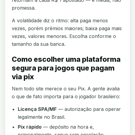
promessa.
A volatilidade diz o ritmo: alta paga menos
vezes, porém prêmios maiores; baixa paga mais
vezes, valores menores. Escolha conforme o
tamanho da sua banca.
Como escolher uma plataforma
segura para jogos que pagam
via pix
Nem todo site merece o seu Pix. A gente avalia
o que de fato importa para o jogador brasileiro:
Licença SPA/MF
— autorização para operar
legalmente no Brasil.
Pix rápido
— depósito na hora e,
principalmente, saque sem enrolação.