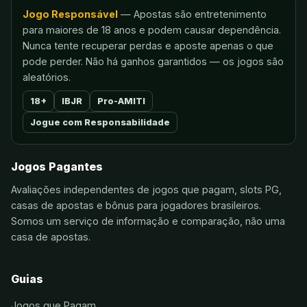
Jogo Responsável
— Apostas são entretenimento
para maiores de 18 anos e podem causar dependência.
Nunca tente recuperar perdas e aposte apenas o que
pode perder. Não há ganhos garantidos — os jogos são
aleatórios.
18+
IBJR
Pro-AMITI
Jogue com Responsabilidade
Jogos Pagantes
Avaliações independentes de jogos que pagam, slots PG,
casas de apostas e bônus para jogadores brasileiros.
Somos um serviço de informação e comparação, não uma
casa de apostas.
Guias
Jogos que Pagam