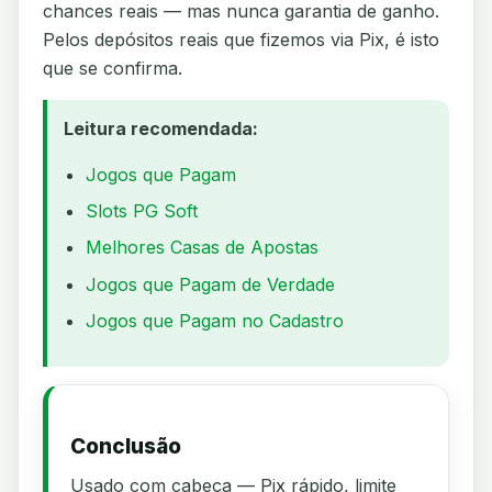
chances reais — mas nunca garantia de ganho.
Pelos depósitos reais que fizemos via Pix, é isto
que se confirma.
Leitura recomendada:
Jogos que Pagam
Slots PG Soft
Melhores Casas de Apostas
Jogos que Pagam de Verdade
Jogos que Pagam no Cadastro
Conclusão
Usado com cabeça — Pix rápido, limite