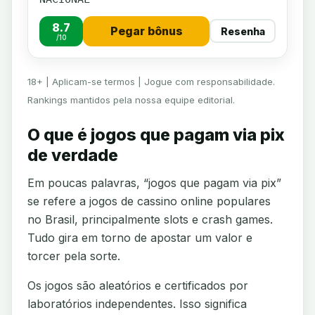
8.7
Pegar bônus
Resenha
/10
18+ | Aplicam-se termos | Jogue com responsabilidade.
Rankings mantidos pela nossa equipe editorial.
O que é jogos que pagam via pix
de verdade
Em poucas palavras, “jogos que pagam via pix”
se refere a jogos de cassino online populares
no Brasil, principalmente slots e crash games.
Tudo gira em torno de apostar um valor e
torcer pela sorte.
Os jogos são aleatórios e certificados por
laboratórios independentes. Isso significa