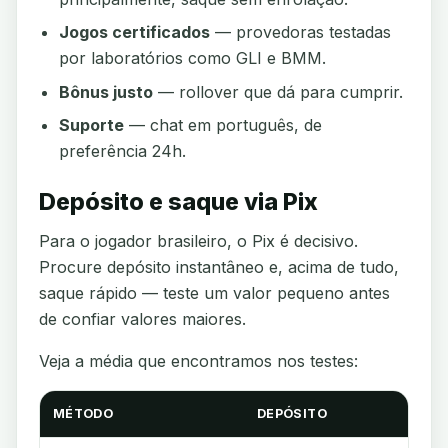
Jogos certificados
— provedoras testadas
por laboratórios como GLI e BMM.
Bônus justo
— rollover que dá para cumprir.
Suporte
— chat em português, de
preferência 24h.
Depósito e saque via Pix
Para o jogador brasileiro, o Pix é decisivo.
Procure depósito instantâneo e, acima de tudo,
saque rápido — teste um valor pequeno antes
de confiar valores maiores.
Veja a média que encontramos nos testes:
MÉTODO
DEPÓSITO
S