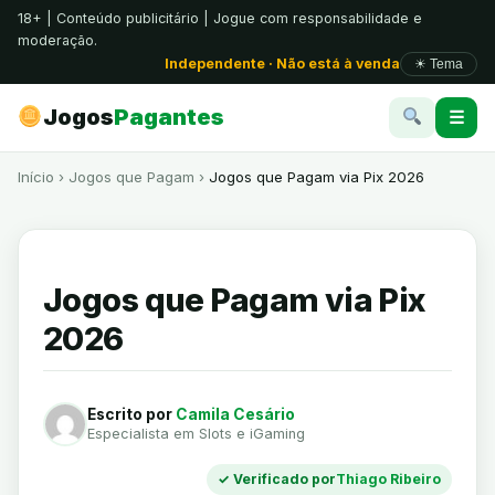
18+ | Conteúdo publicitário | Jogue com responsabilidade e
moderação.
Independente · Não está à venda
☀ Tema
Jogos
Pagantes
☰
Início
›
Jogos que Pagam
›
Jogos que Pagam via Pix 2026
Jogos que Pagam via Pix
2026
Escrito por
Camila Cesário
Especialista em Slots e iGaming
✓ Verificado por
Thiago Ribeiro