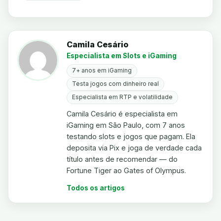
Camila Cesário
Especialista em Slots e iGaming
7+ anos em iGaming
Testa jogos com dinheiro real
Especialista em RTP e volatilidade
Camila Cesário é especialista em
iGaming em São Paulo, com 7 anos
testando slots e jogos que pagam. Ela
deposita via Pix e joga de verdade cada
título antes de recomendar — do
Fortune Tiger ao Gates of Olympus.
Todos os artigos