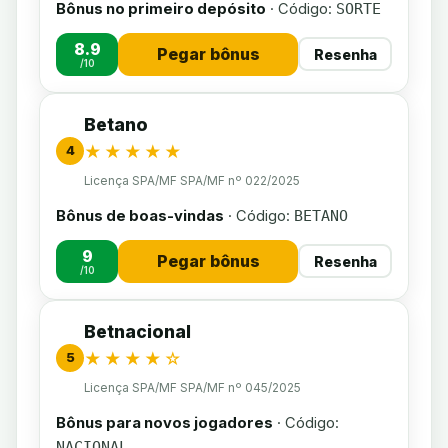
Bônus no primeiro depósito
· Código:
SORTE
8.9
Pegar bônus
Resenha
/10
Betano
★★★★★
4
Licença SPA/MF SPA/MF nº 022/2025
Bônus de boas-vindas
· Código:
BETANO
9
Pegar bônus
Resenha
/10
Betnacional
★★★★☆
5
Licença SPA/MF SPA/MF nº 045/2025
Bônus para novos jogadores
· Código:
NACIONAL