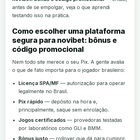
antes de se empolgar, veja o que aprendi
testando isso na prática.
Como escolher uma plataforma
segura para novibet: bônus e
código promocional
Nem todo site merece o seu Pix. A gente avalia
o que de fato importa para o jogador brasileiro:
Licença SPA/MF
— autorização para operar
legalmente no Brasil.
Pix rápido
— depósito na hora e,
principalmente, saque sem enrolação.
Jogos certificados
— provedoras testadas
por laboratórios como GLI e BMM.
Bônus justo
— rollover que dá para cumprir.