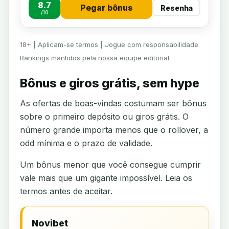
8.7
Pegar bônus
Resenha
/10
18+ | Aplicam-se termos | Jogue com responsabilidade.
Rankings mantidos pela nossa equipe editorial.
Bônus e giros grátis, sem hype
As ofertas de boas-vindas costumam ser bônus
sobre o primeiro depósito ou giros grátis. O
número grande importa menos que o rollover, a
odd mínima e o prazo de validade.
Um bônus menor que você consegue cumprir
vale mais que um gigante impossível. Leia os
termos antes de aceitar.
Novibet