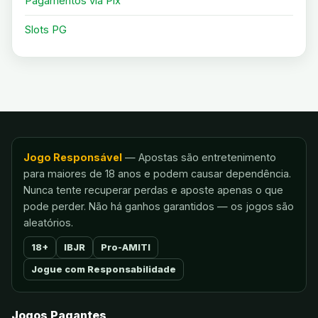
Pagamentos via Pix
Slots PG
Jogo Responsável
— Apostas são entretenimento
para maiores de 18 anos e podem causar dependência.
Nunca tente recuperar perdas e aposte apenas o que
pode perder. Não há ganhos garantidos — os jogos são
aleatórios.
18+
IBJR
Pro-AMITI
Jogue com Responsabilidade
Jogos Pagantes