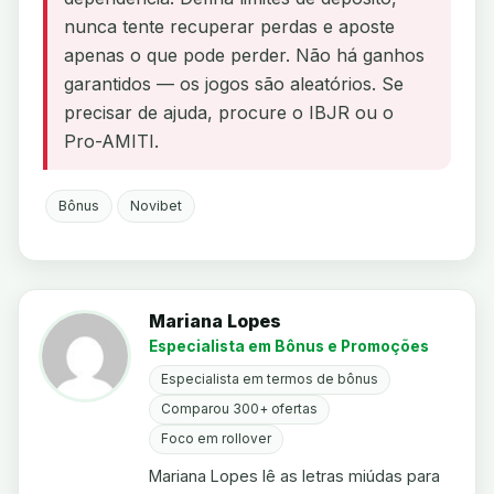
nunca tente recuperar perdas e aposte
apenas o que pode perder. Não há ganhos
garantidos — os jogos são aleatórios. Se
precisar de ajuda, procure o IBJR ou o
Pro-AMITI.
Bônus
Novibet
Mariana Lopes
Especialista em Bônus e Promoções
Especialista em termos de bônus
Comparou 300+ ofertas
Foco em rollover
Mariana Lopes lê as letras miúdas para