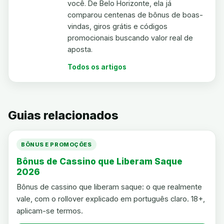
você. De Belo Horizonte, ela já
comparou centenas de bônus de boas-
vindas, giros grátis e códigos
promocionais buscando valor real de
aposta.
Todos os artigos
Guias relacionados
BÔNUS E PROMOÇÕES
Bônus de Cassino que Liberam Saque
2026
Bônus de cassino que liberam saque: o que realmente
vale, com o rollover explicado em português claro. 18+,
aplicam-se termos.