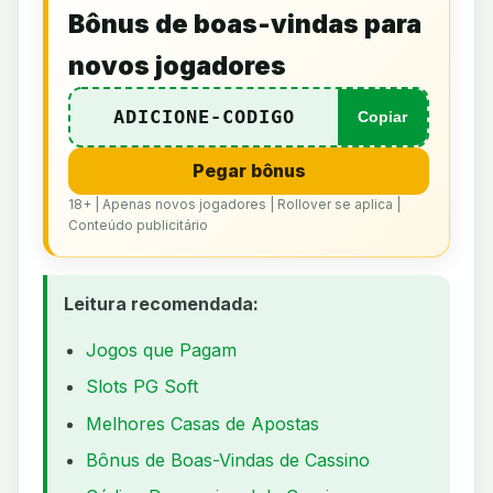
Bônus de boas-vindas para
novos jogadores
ADICIONE-CODIGO
Copiar
Pegar bônus
18+ | Apenas novos jogadores | Rollover se aplica |
Conteúdo publicitário
Leitura recomendada:
Jogos que Pagam
Slots PG Soft
Melhores Casas de Apostas
Bônus de Boas-Vindas de Cassino