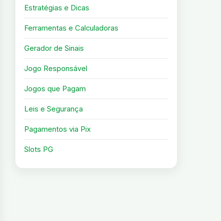
Estratégias e Dicas
Ferramentas e Calculadoras
Gerador de Sinais
Jogo Responsável
Jogos que Pagam
Leis e Segurança
Pagamentos via Pix
Slots PG