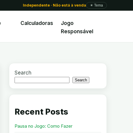
Independente · Não está à venda
☀ Tema
e
Calculadoras
Jogo
Responsável
Search
Search
Recent Posts
Pausa no Jogo: Como Fazer