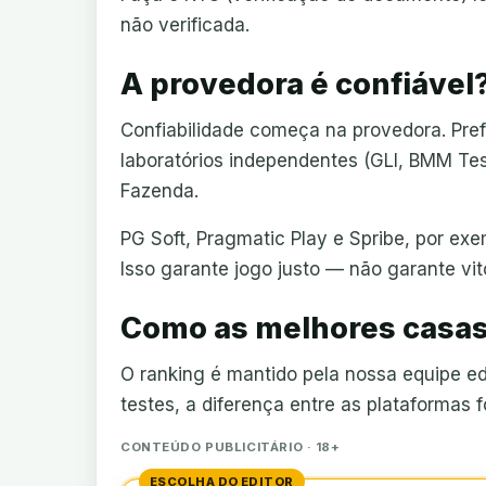
não verificada.
A provedora é confiável
Confiabilidade começa na provedora. Pref
laboratórios independentes (GLI, BMM Te
Fazenda.
PG Soft, Pragmatic Play e Spribe, por exe
Isso garante jogo justo — não garante vitó
Como as melhores casa
O ranking é mantido pela nossa equipe ed
testes, a diferença entre as plataformas 
CONTEÚDO PUBLICITÁRIO · 18+
ESCOLHA DO EDITOR