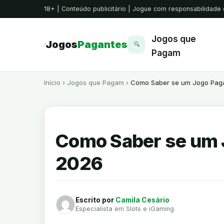
18+ | Conteúdo publicitário | Jogue com responsabilidade
Jogos que
Jogos
Pagantes
Pagam
Início
›
Jogos que Pagam
›
Como Saber se um Jogo Pag
Como Saber se um 
2026
Escrito por
Camila Cesário
Especialista em Slots e iGaming