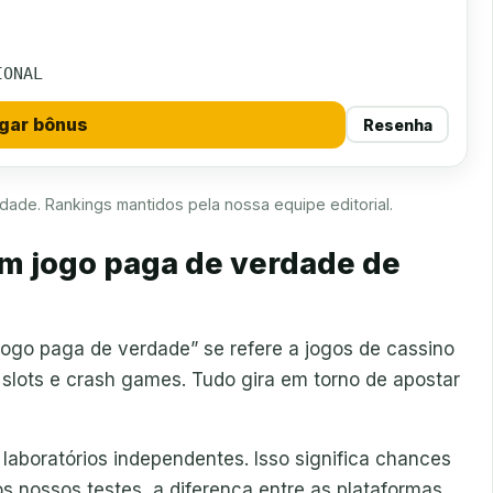
IONAL
gar bônus
Resenha
dade. Rankings mantidos pela nossa equipe editorial.
m jogo paga de verdade de
ogo paga de verdade” se refere a jogos de cassino
e slots e crash games. Tudo gira em torno de apostar
r laboratórios independentes. Isso significa chances
 nossos testes, a diferença entre as plataformas