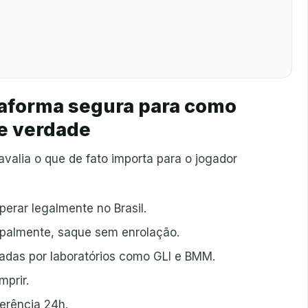
aforma segura para como
de verdade
valia o que de fato importa para o jogador
erar legalmente no Brasil.
ipalmente, saque sem enrolação.
adas por laboratórios como GLI e BMM.
mprir.
erência 24h.