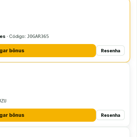
res
· Código:
JOGAR365
gar bônus
Resenha
UZU
gar bônus
Resenha