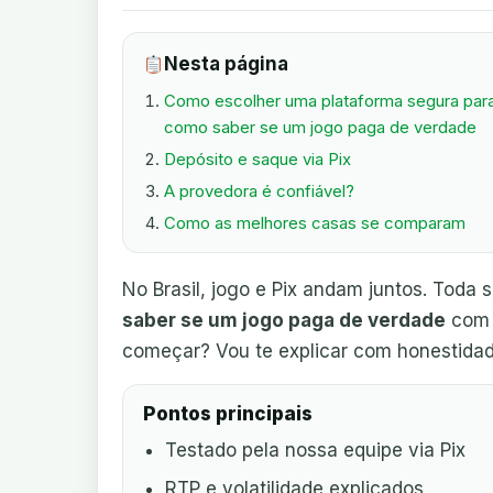
Nesta página
Como escolher uma plataforma segura par
como saber se um jogo paga de verdade
Depósito e saque via Pix
A provedora é confiável?
Como as melhores casas se comparam
No Brasil, jogo e Pix andam juntos. Tod
saber se um jogo paga de verdade
com 
começar? Vou te explicar com honestidad
Pontos principais
Testado pela nossa equipe via Pix
RTP e volatilidade explicados