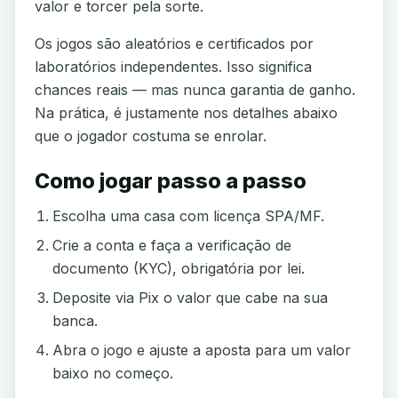
valor e torcer pela sorte.
Os jogos são aleatórios e certificados por
laboratórios independentes. Isso significa
chances reais — mas nunca garantia de ganho.
Na prática, é justamente nos detalhes abaixo
que o jogador costuma se enrolar.
Como jogar passo a passo
Escolha uma casa com licença SPA/MF.
Crie a conta e faça a verificação de
documento (KYC), obrigatória por lei.
Deposite via Pix o valor que cabe na sua
banca.
Abra o jogo e ajuste a aposta para um valor
baixo no começo.