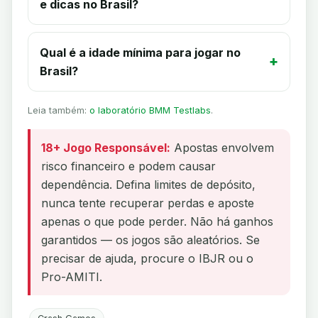
e dicas no Brasil?
Qual é a idade mínima para jogar no
Brasil?
Leia também:
o laboratório BMM Testlabs
.
18+ Jogo Responsável:
Apostas envolvem
risco financeiro e podem causar
dependência. Defina limites de depósito,
nunca tente recuperar perdas e aposte
apenas o que pode perder. Não há ganhos
garantidos — os jogos são aleatórios. Se
precisar de ajuda, procure o IBJR ou o
Pro-AMITI.