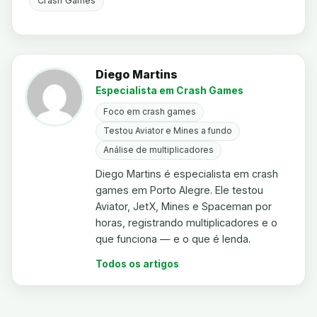
Crash Games
Diego Martins
Especialista em Crash Games
Foco em crash games
Testou Aviator e Mines a fundo
Análise de multiplicadores
Diego Martins é especialista em crash
games em Porto Alegre. Ele testou
Aviator, JetX, Mines e Spaceman por
horas, registrando multiplicadores e o
que funciona — e o que é lenda.
Todos os artigos