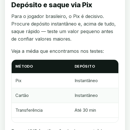
Depósito e saque via Pix
Para o jogador brasileiro, o Pix é decisivo.
Procure depósito instantâneo e, acima de tudo,
saque rápido — teste um valor pequeno antes
de confiar valores maiores.
Veja a média que encontramos nos testes:
MÉTODO
DEPÓSITO
S
Pix
Instantâneo
3
Cartão
Instantâneo
1
Transferência
Até 30 min
1