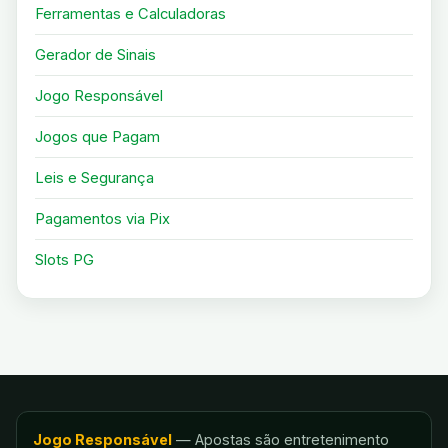
Ferramentas e Calculadoras
Gerador de Sinais
Jogo Responsável
Jogos que Pagam
Leis e Segurança
Pagamentos via Pix
Slots PG
Jogo Responsável
— Apostas são entretenimento