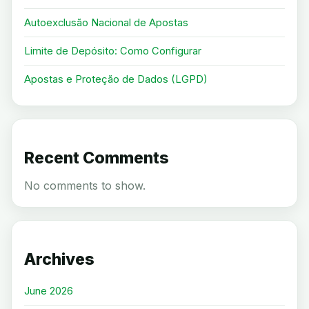
Autoexclusão Nacional de Apostas
Limite de Depósito: Como Configurar
Apostas e Proteção de Dados (LGPD)
Recent Comments
No comments to show.
Archives
June 2026