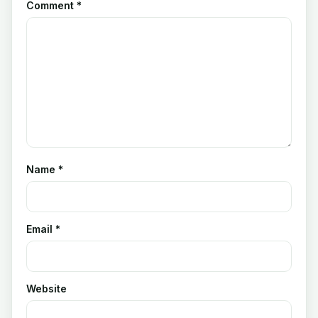
Comment
*
Name
*
Email
*
Website