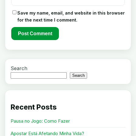
Save my name, email, and website in this browser
for the next time I comment.
Search
Search
Recent Posts
Pausa no Jogo: Como Fazer
Apostar Está Afetando Minha Vida?