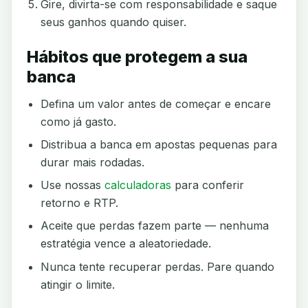
Gire, divirta-se com responsabilidade e saque
seus ganhos quando quiser.
Hábitos que protegem a sua
banca
Defina um valor antes de começar e encare
como já gasto.
Distribua a banca em apostas pequenas para
durar mais rodadas.
Use nossas
calculadoras
para conferir
retorno e RTP.
Aceite que perdas fazem parte — nenhuma
estratégia vence a aleatoriedade.
Nunca tente recuperar perdas. Pare quando
atingir o limite.