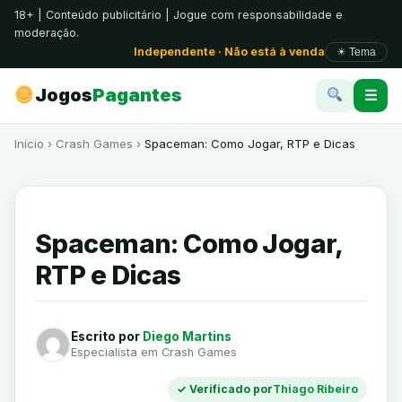
18+ | Conteúdo publicitário | Jogue com responsabilidade e
moderação.
Independente · Não está à venda
☀ Tema
Jogos
Pagantes
☰
Início
›
Crash Games
›
Spaceman: Como Jogar, RTP e Dicas
Spaceman: Como Jogar,
RTP e Dicas
Escrito por
Diego Martins
Especialista em Crash Games
✓ Verificado por
Thiago Ribeiro