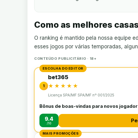
Como as melhores casa
O ranking é mantido pela nossa equipe e
esses jogos por várias temporadas, algun
CONTEÚDO PUBLICITÁRIO · 18+
ESCOLHA DO EDITOR
bet365
★★★★★
1
Licença SPA/MF SPA/MF nº 001/2025
Bônus de boas-vindas para novos jogado
9.4
Pe
/10
MAIS PROMOÇÕES