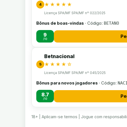
★★★★★
4
Licença SPA/MF SPA/MF nº 022/2025
Bônus de boas-vindas
· Código:
BETANO
9
Pe
/10
Betnacional
★★★★☆
5
Licença SPA/MF SPA/MF nº 045/2025
Bônus para novos jogadores
· Código:
NAC
8.7
Pe
/10
18+ | Aplicam-se termos | Jogue com responsabili