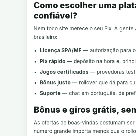
Como escolher uma plat
confiável?
Nem todo site merece o seu Pix. A gente a
brasileiro:
Licença SPA/MF
— autorização para op
Pix rápido
— depósito na hora e, princ
Jogos certificados
— provedoras test
Bônus justo
— rollover que dá para cu
Suporte
— chat em português, de pref
Bônus e giros grátis, s
As ofertas de boas-vindas costumam ser b
número grande importa menos que o rollov