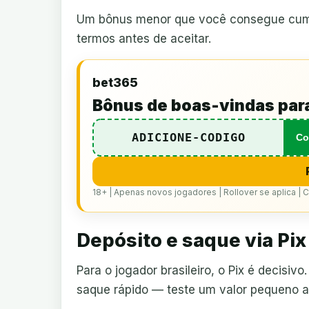
Um bônus menor que você consegue cumpr
termos antes de aceitar.
bet365
Bônus de boas-vindas par
ADICIONE-CODIGO
Co
18+ | Apenas novos jogadores | Rollover se aplica | C
Depósito e saque via Pix
Para o jogador brasileiro, o Pix é decisiv
saque rápido — teste um valor pequeno an