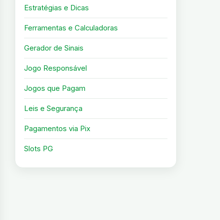
Estratégias e Dicas
Ferramentas e Calculadoras
Gerador de Sinais
Jogo Responsável
Jogos que Pagam
Leis e Segurança
Pagamentos via Pix
Slots PG