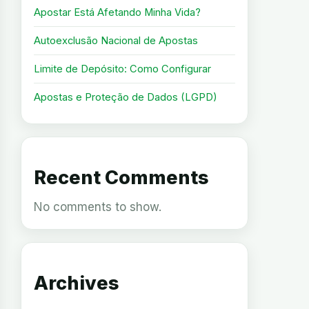
Apostar Está Afetando Minha Vida?
Autoexclusão Nacional de Apostas
Limite de Depósito: Como Configurar
Apostas e Proteção de Dados (LGPD)
Recent Comments
No comments to show.
Archives