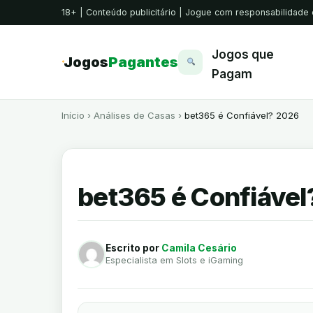
18+ | Conteúdo publicitário | Jogue com responsabilidade
Jogos que
Jogos
Pagantes
Pagam
Início
›
Análises de Casas
›
bet365 é Confiável? 2026
bet365 é Confiáve
Escrito por
Camila Cesário
Especialista em Slots e iGaming