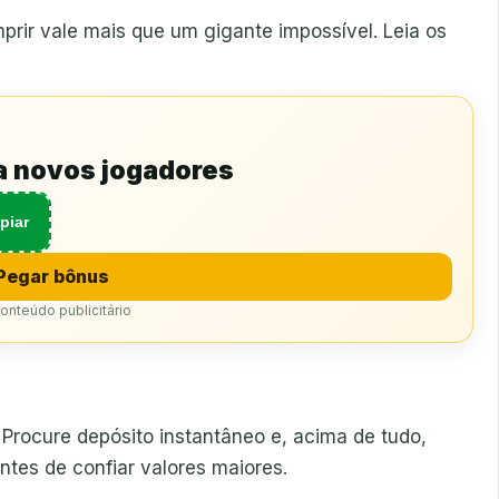
ir vale mais que um gigante impossível. Leia os
a novos jogadores
piar
Pegar bônus
onteúdo publicitário
o. Procure depósito instantâneo e, acima de tudo,
tes de confiar valores maiores.