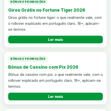
BÔNUS E PROMOÇÕES
Giros Grátis no Fortune Tiger 2026
Giros grátis no fortune tiger: o que realmente vale, com
o rollover explicado em português claro. 18+, aplicam-
se termos.
Ler mais
BÔNUS E PROMOÇÕES
Bônus de Cassino com Pix 2026
Bônus de cassino com pix: o que realmente vale, com o
rollover explicado em português claro. 18+, aplicam-se
termos.
Ler mais