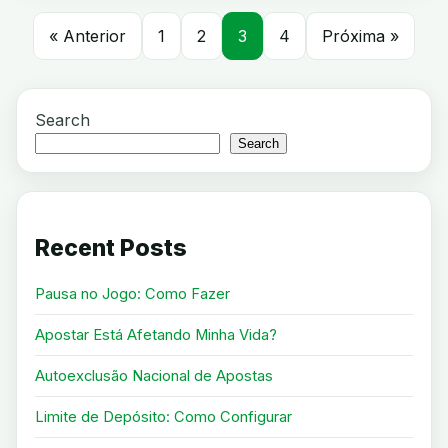
« Anterior
1
2
3
4
Próxima »
Search
Search
Recent Posts
Pausa no Jogo: Como Fazer
Apostar Está Afetando Minha Vida?
Autoexclusão Nacional de Apostas
Limite de Depósito: Como Configurar