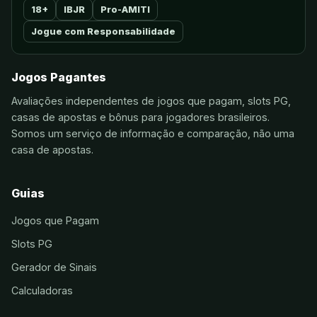
18+
IBJR
Pro-AMITI
Jogue com Responsabilidade
Jogos Pagantes
Avaliações independentes de jogos que pagam, slots PG,
casas de apostas e bônus para jogadores brasileiros.
Somos um serviço de informação e comparação, não uma
casa de apostas.
Guias
Jogos que Pagam
Slots PG
Gerador de Sinais
Calculadoras