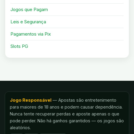
Jogos que Pagam
Leis e Segurança
Pagamentos via Pix
Slots PG
Jogo Responsável
— Apostas são entretenimento
para maiores de 18 anos e podem causar dependência.
Nunca tente recuperar perdas e aposte apenas o que
pode perder. Não há ganhos garantidos — os jogos são
aleatórios.