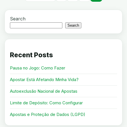
Search
Search
Recent Posts
Pausa no Jogo: Como Fazer
Apostar Está Afetando Minha Vida?
Autoexclusão Nacional de Apostas
Limite de Depósito: Como Configurar
Apostas e Proteção de Dados (LGPD)