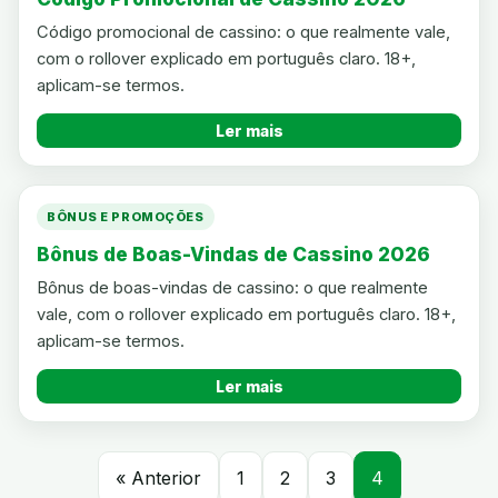
Código promocional de cassino: o que realmente vale,
com o rollover explicado em português claro. 18+,
aplicam-se termos.
Ler mais
BÔNUS E PROMOÇÕES
Bônus de Boas-Vindas de Cassino 2026
Bônus de boas-vindas de cassino: o que realmente
vale, com o rollover explicado em português claro. 18+,
aplicam-se termos.
Ler mais
« Anterior
1
2
3
4