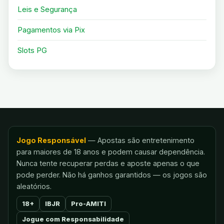
Leis e Segurança
Pagamentos via Pix
Slots PG
Jogo Responsável
— Apostas são entretenimento
para maiores de 18 anos e podem causar dependência.
Nunca tente recuperar perdas e aposte apenas o que
pode perder. Não há ganhos garantidos — os jogos são
aleatórios.
18+
IBJR
Pro-AMITI
Jogue com Responsabilidade