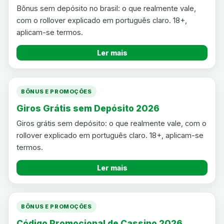
Bônus sem depósito no brasil: o que realmente vale,
com o rollover explicado em português claro. 18+,
aplicam-se termos.
Ler mais
BÔNUS E PROMOÇÕES
Giros Grátis sem Depósito 2026
Giros grátis sem depósito: o que realmente vale, com o
rollover explicado em português claro. 18+, aplicam-se
termos.
Ler mais
BÔNUS E PROMOÇÕES
Código Promocional de Cassino 2026