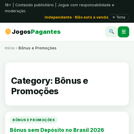
18+ | Conteúdo publicitário | Jogue com responsabilidade e
moderação.
Independente · Não está à venda
☀ Tema
Jogos
Pagantes
☰
Início
›
Bônus e Promoções
Category:
Bônus e
Promoções
BÔNUS E PROMOÇÕES
Bônus sem Depósito no Brasil 2026