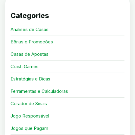
Categories
Análises de Casas
Bônus e Promoções
Casas de Apostas
Crash Games
Estratégias e Dicas
Ferramentas e Calculadoras
Gerador de Sinais
Jogo Responsável
Jogos que Pagam