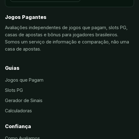
Jogos Pagantes
Avaliações independentes de jogos que pagam, slots PG,
casas de apostas e bônus para jogadores brasileiros.
Somos um serviço de informação e comparação, não uma
casa de apostas.
Guias
Jogos que Pagam
Slots PG
Gerador de Sinais
Calculadoras
Confiança
Como Avaliamos