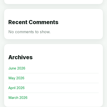
Recent Comments
No comments to show.
Archives
June 2026
May 2026
April 2026
March 2026