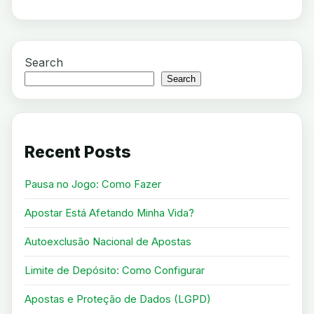
Search
Search
Recent Posts
Pausa no Jogo: Como Fazer
Apostar Está Afetando Minha Vida?
Autoexclusão Nacional de Apostas
Limite de Depósito: Como Configurar
Apostas e Proteção de Dados (LGPD)