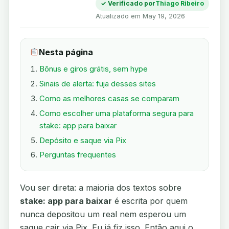
✓ Verificado por
Thiago Ribeiro
Atualizado em May 19, 2026
Nesta página
Bônus e giros grátis, sem hype
Sinais de alerta: fuja desses sites
Como as melhores casas se comparam
Como escolher uma plataforma segura para
stake: app para baixar
Depósito e saque via Pix
Perguntas frequentes
Vou ser direta: a maioria dos textos sobre
stake: app para baixar
é escrita por quem
nunca depositou um real nem esperou um
saque cair via Pix. Eu já fiz isso. Então aqui o