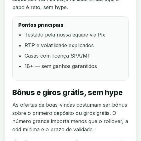
papo é reto, sem hype.
Pontos principais
Testado pela nossa equipe via Pix
RTP e volatilidade explicados
Casas com licença SPA/MF
18+ — sem ganhos garantidos
Bônus e giros grátis, sem hype
As ofertas de boas-vindas costumam ser bônus
sobre o primeiro depósito ou giros grátis. O
número grande importa menos que o rollover, a
odd mínima e o prazo de validade.