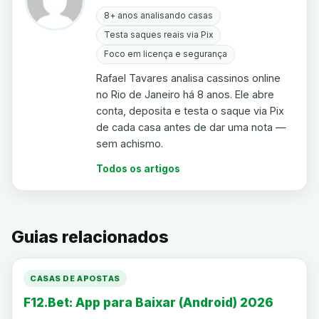
8+ anos analisando casas
Testa saques reais via Pix
Foco em licença e segurança
Rafael Tavares analisa cassinos online
no Rio de Janeiro há 8 anos. Ele abre
conta, deposita e testa o saque via Pix
de cada casa antes de dar uma nota —
sem achismo.
Todos os artigos
Guias relacionados
CASAS DE APOSTAS
F12.Bet: App para Baixar (Android) 2026