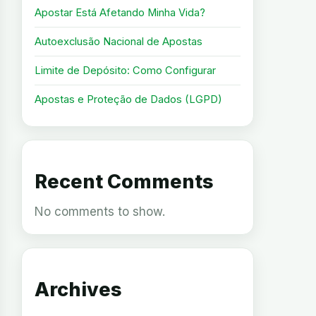
Apostar Está Afetando Minha Vida?
Autoexclusão Nacional de Apostas
Limite de Depósito: Como Configurar
Apostas e Proteção de Dados (LGPD)
Recent Comments
No comments to show.
Archives