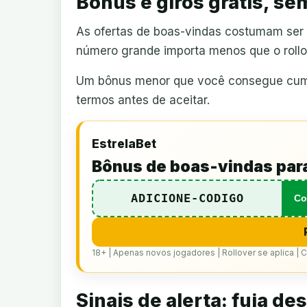
Bônus e giros grátis, s
As ofertas de boas-vindas costumam ser b
número grande importa menos que o rollov
Um bônus menor que você consegue cumpr
termos antes de aceitar.
EstrelaBet
Bônus de boas-vindas par
ADICIONE-CODIGO
Co
18+ | Apenas novos jogadores | Rollover se aplica | C
Sinais de alerta: fuja de