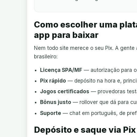
Como escolher uma plata
app para baixar
Nem todo site merece o seu Pix. A gente a
brasileiro:
Licença SPA/MF
— autorização para op
Pix rápido
— depósito na hora e, princ
Jogos certificados
— provedoras test
Bônus justo
— rollover que dá para cu
Suporte
— chat em português, de pref
Depósito e saque via Pix