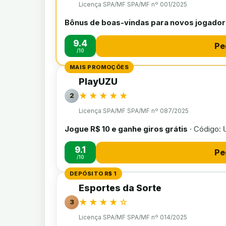
Licença SPA/MF SPA/MF nº 001/2025
Bônus de boas-vindas para novos jogado
9.4
Pe
/10
MAIS PROMOÇÕES
PlayUZU
★★★★★
2
Licença SPA/MF SPA/MF nº 087/2025
Jogue R$ 10 e ganhe giros grátis
· Código:
9.1
Pe
/10
DEPÓSITO R$ 1
Esportes da Sorte
★★★★☆
3
Licença SPA/MF SPA/MF nº 014/2025