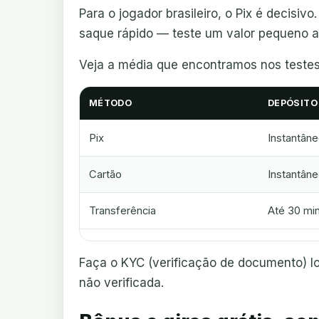
Para o jogador brasileiro, o Pix é decisiv
saque rápido — teste um valor pequeno an
Veja a média que encontramos nos testes
MÉTODO
DEPÓSITO
Pix
Instantân
Cartão
Instantân
Transferência
Até 30 mi
Faça o KYC (verificação de documento) lo
não verificada.