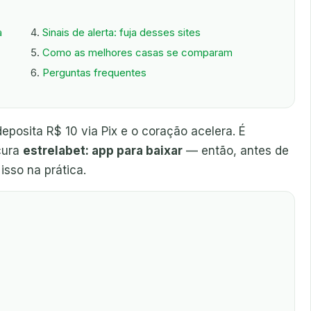
a
Sinais de alerta: fuja desses sites
Como as melhores casas se comparam
Perguntas frequentes
posita R$ 10 via Pix e o coração acelera. É
cura
estrelabet: app para baixar
— então, antes de
isso na prática.