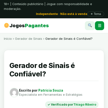
18+ | Conteúdo publicitário | Jogue com responsabilidade e
moderação.
Independente · Não está à venda
☀ Tema
Jogos
Pagantes
☰
Início
›
Gerador de Sinais
›
Gerador de Sinais é Confiável?
Gerador de Sinais é
Confiável?
Escrito por
Patrícia Souza
Especialista em Ferramentas e Estratégias
✓ Verificado por
Thiago Ribeiro