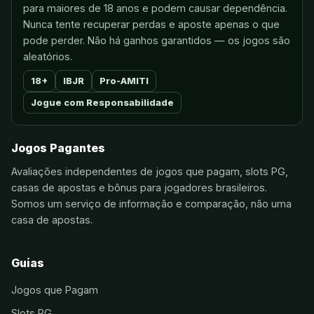
para maiores de 18 anos e podem causar dependência.
Nunca tente recuperar perdas e aposte apenas o que
pode perder. Não há ganhos garantidos — os jogos são
aleatórios.
18+
IBJR
Pro-AMITI
Jogue com Responsabilidade
Jogos Pagantes
Avaliações independentes de jogos que pagam, slots PG,
casas de apostas e bônus para jogadores brasileiros.
Somos um serviço de informação e comparação, não uma
casa de apostas.
Guias
Jogos que Pagam
Slots PG