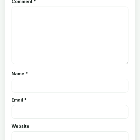
Comment
*
Name
*
Email
*
Website