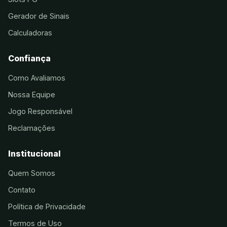
Gerador de Sinais
Calculadoras
Confiança
Como Avaliamos
Nossa Equipe
Jogo Responsável
Reclamações
Institucional
Quem Somos
Contato
Política de Privacidade
Termos de Uso