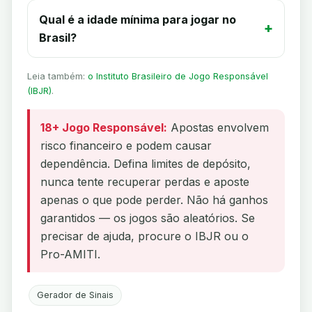
Qual é a idade mínima para jogar no
Brasil?
Leia também:
o Instituto Brasileiro de Jogo Responsável
(IBJR)
.
18+ Jogo Responsável:
Apostas envolvem
risco financeiro e podem causar
dependência. Defina limites de depósito,
nunca tente recuperar perdas e aposte
apenas o que pode perder. Não há ganhos
garantidos — os jogos são aleatórios. Se
precisar de ajuda, procure o IBJR ou o
Pro-AMITI.
Gerador de Sinais