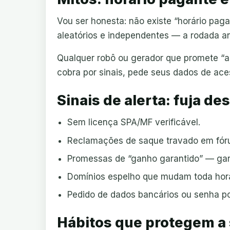
Vou ser honesta: não existe “horário pag
aleatórios e independentes — a rodada ant
Qualquer robô ou gerador que promete “a
cobra por sinais, pede seus dados de a
Sinais de alerta: fuja de
Sem licença SPA/MF verificável.
Reclamações de saque travado em fóru
Promessas de “ganho garantido” — gar
Domínios espelho que mudam toda hor
Pedido de dados bancários ou senha 
Hábitos que protegem a