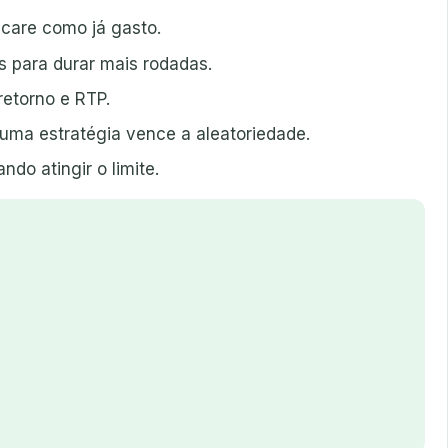
care como já gasto.
 para durar mais rodadas.
retorno e RTP.
uma estratégia vence a aleatoriedade.
do atingir o limite.