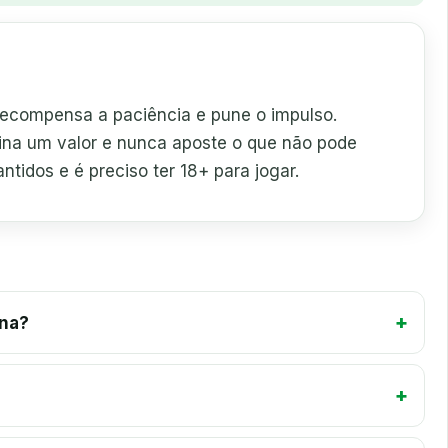
recompensa a paciência e pune o impulso.
fina um valor e nunca aposte o que não pode
tidos e é preciso ter 18+ para jogar.
ona?