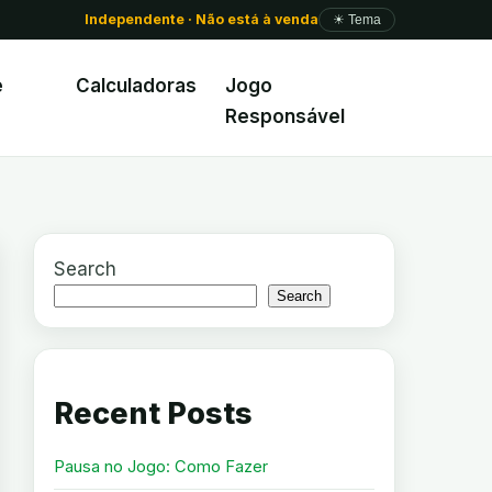
Independente · Não está à venda
☀ Tema
e
Calculadoras
Jogo
Responsável
Search
Search
Recent Posts
Pausa no Jogo: Como Fazer