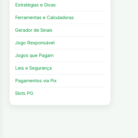
Estratégias e Dicas
Ferramentas e Calculadoras
Gerador de Sinais
Jogo Responsável
Jogos que Pagam
Leis e Segurança
Pagamentos via Pix
Slots PG