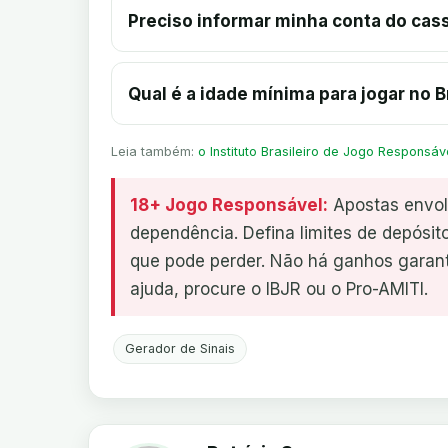
Preciso informar minha conta do cas
Qual é a idade mínima para jogar no B
Leia também:
o Instituto Brasileiro de Jogo Responsáve
18+ Jogo Responsável:
Apostas envol
dependência. Defina limites de depósit
que pode perder. Não há ganhos garanti
ajuda, procure o IBJR ou o Pro-AMITI.
Gerador de Sinais