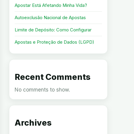
Apostar Está Afetando Minha Vida?
Autoexclusão Nacional de Apostas
Limite de Depósito: Como Configurar
Apostas e Proteção de Dados (LGPD)
Recent Comments
No comments to show.
Archives