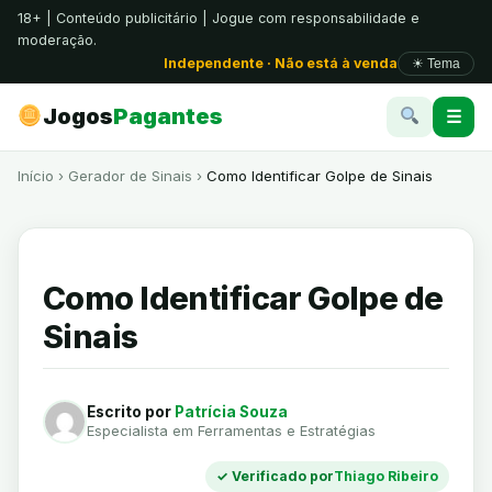
18+ | Conteúdo publicitário | Jogue com responsabilidade e
moderação.
Independente · Não está à venda
☀ Tema
Jogos
Pagantes
☰
Início
›
Gerador de Sinais
›
Como Identificar Golpe de Sinais
Como Identificar Golpe de
Sinais
Escrito por
Patrícia Souza
Especialista em Ferramentas e Estratégias
✓ Verificado por
Thiago Ribeiro