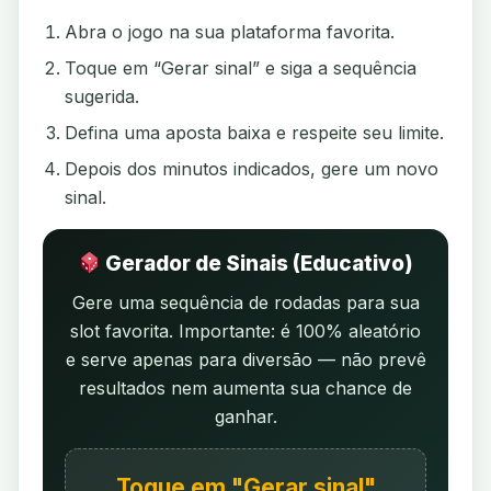
Abra o jogo na sua plataforma favorita.
Toque em “Gerar sinal” e siga a sequência
sugerida.
Defina uma aposta baixa e respeite seu limite.
Depois dos minutos indicados, gere um novo
sinal.
Gerador de Sinais (Educativo)
Gere uma sequência de rodadas para sua
slot favorita. Importante: é 100% aleatório
e serve apenas para diversão — não prevê
resultados nem aumenta sua chance de
ganhar.
Toque em "Gerar sinal"