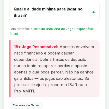
Qual é a idade mínima para jogar no
Brasil?
Leia também:
o Instituto Brasileiro de Jogo Responsável
(IBJR)
.
18+ Jogo Responsável:
Apostas envolvem
risco financeiro e podem causar
dependência. Defina limites de depósito,
nunca tente recuperar perdas e aposte
apenas o que pode perder. Não há ganhos
garantidos — os jogos são aleatórios. Se
precisar de ajuda, procure o IBJR ou o
Pro-AMITI.
Gerador de Sinais