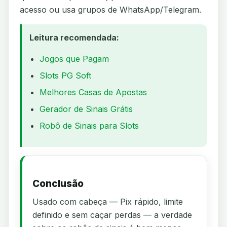
acesso ou usa grupos de WhatsApp/Telegram.
Leitura recomendada:
Jogos que Pagam
Slots PG Soft
Melhores Casas de Apostas
Gerador de Sinais Grátis
Robô de Sinais para Slots
Conclusão
Usado com cabeça — Pix rápido, limite
definido e sem caçar perdas — a verdade