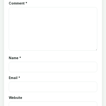
Comment
*
Name
*
Email
*
Website