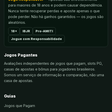
para maiores de 18 anos e podem causar dependência.
Nunca tente recuperar perdas e aposte apenas o que
pode perder. Não há ganhos garantidos — os jogos são
aleatórios.
18+
IBJR
Pro-AMITI
Jogue com Responsabilidade
Jogos Pagantes
Avaliações independentes de jogos que pagam, slots PG,
casas de apostas e bônus para jogadores brasileiros.
Somos um serviço de informação e comparação, não uma
casa de apostas.
Guias
Jogos que Pagam