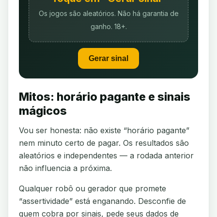
Os jogos são aleatórios. Não há garantia de
ganho. 18+.
Gerar sinal
Mitos: horário pagante e sinais
mágicos
Vou ser honesta: não existe “horário pagante”
nem minuto certo de pagar. Os resultados são
aleatórios e independentes — a rodada anterior
não influencia a próxima.
Qualquer robô ou gerador que promete
“assertividade” está enganando. Desconfie de
quem cobra por sinais, pede seus dados de