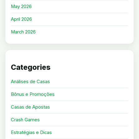
May 2026
April 2026
March 2026
Categories
Análises de Casas
Bônus e Promoções
Casas de Apostas
Crash Games
Estratégias e Dicas