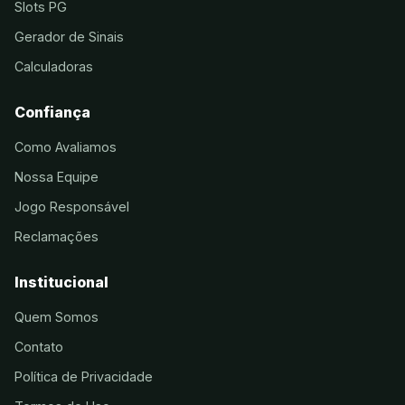
Slots PG
Gerador de Sinais
Calculadoras
Confiança
Como Avaliamos
Nossa Equipe
Jogo Responsável
Reclamações
Institucional
Quem Somos
Contato
Política de Privacidade