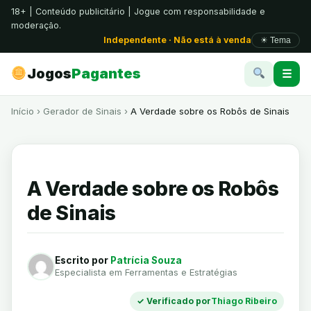
18+ | Conteúdo publicitário | Jogue com responsabilidade e
moderação.
Independente · Não está à venda
☀ Tema
Jogos
Pagantes
☰
Início
›
Gerador de Sinais
›
A Verdade sobre os Robôs de Sinais
A Verdade sobre os Robôs
de Sinais
Escrito por
Patrícia Souza
Especialista em Ferramentas e Estratégias
✓ Verificado por
Thiago Ribeiro