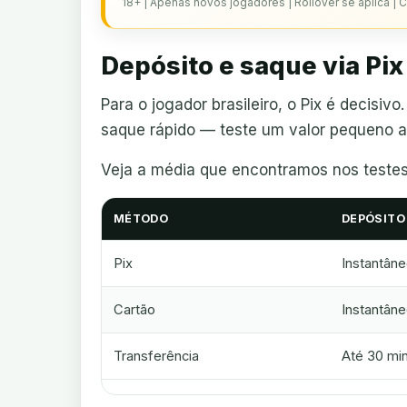
18+ | Apenas novos jogadores | Rollover se aplica | C
Depósito e saque via Pix
Para o jogador brasileiro, o Pix é decisiv
saque rápido — teste um valor pequeno an
Veja a média que encontramos nos testes
MÉTODO
DEPÓSITO
Pix
Instantân
Cartão
Instantân
Transferência
Até 30 mi