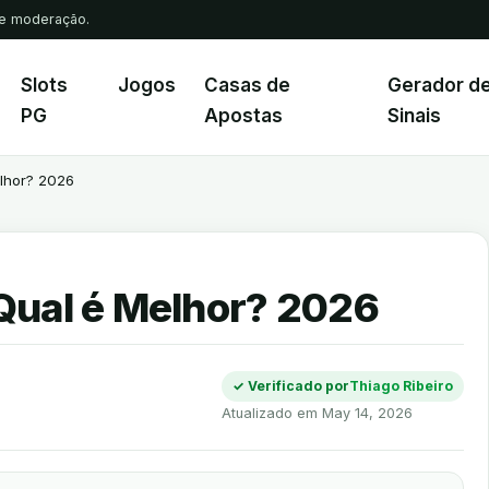
 e moderação.
Slots
Jogos
Casas de
Gerador d
PG
Apostas
Sinais
lhor? 2026
Qual é Melhor? 2026
✓ Verificado por
Thiago Ribeiro
Atualizado em May 14, 2026