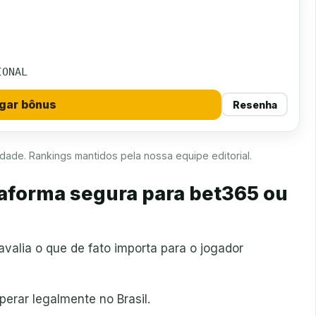
IONAL
gar bônus
Resenha
dade. Rankings mantidos pela nossa equipe editorial.
aforma segura para bet365 ou
valia o que de fato importa para o jogador
erar legalmente no Brasil.