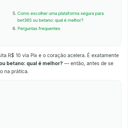
Como escolher uma plataforma segura para
bet365 ou betano: qual é melhor?
Perguntas frequentes
ita R$ 10 via Pix e o coração acelera. É exatamente
ou betano: qual é melhor?
— então, antes de se
o na prática.