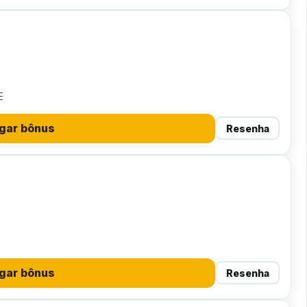
E
gar bônus
Resenha
gar bônus
Resenha