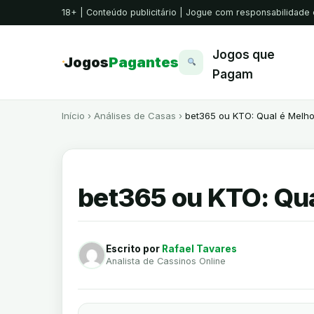
18+ | Conteúdo publicitário | Jogue com responsabilidade
Jogos que
Jogos
Pagantes
Pagam
Início
›
Análises de Casas
›
bet365 ou KTO: Qual é Melh
bet365 ou KTO: Qu
Escrito por
Rafael Tavares
Analista de Cassinos Online