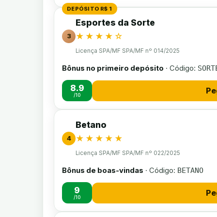
DEPÓSITO R$ 1
Esportes da Sorte
★★★★☆
3
Licença SPA/MF SPA/MF nº 014/2025
Bônus no primeiro depósito
· Código:
SORT
8.9
Pe
/10
Betano
★★★★★
4
Licença SPA/MF SPA/MF nº 022/2025
Bônus de boas-vindas
· Código:
BETANO
9
Pe
/10