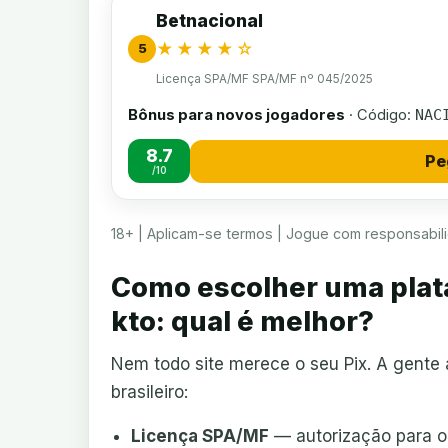
Betnacional
★★★★☆
5
Licença SPA/MF SPA/MF nº 045/2025
Bônus para novos jogadores
· Código:
NAC
8.7
Pe
/10
18+ | Aplicam-se termos | Jogue com responsabili
Como escolher uma plat
kto: qual é melhor?
Nem todo site merece o seu Pix. A gente a
brasileiro:
Licença SPA/MF
— autorização para op