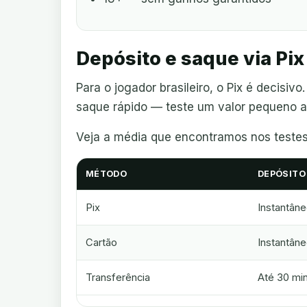
Depósito e saque via Pix
Para o jogador brasileiro, o Pix é decisiv
saque rápido — teste um valor pequeno an
Veja a média que encontramos nos testes
MÉTODO
DEPÓSITO
Pix
Instantân
Cartão
Instantân
Transferência
Até 30 mi