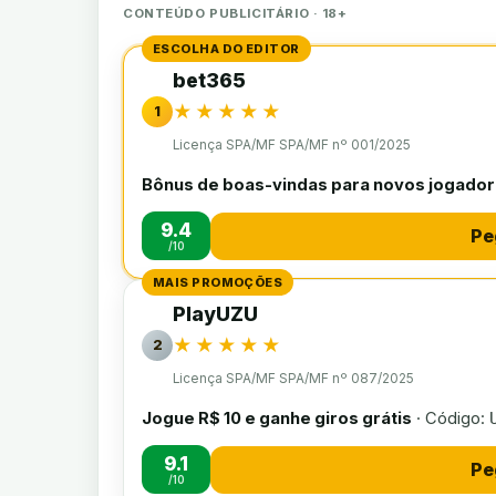
CONTEÚDO PUBLICITÁRIO · 18+
ESCOLHA DO EDITOR
bet365
★★★★★
1
Licença SPA/MF SPA/MF nº 001/2025
Bônus de boas-vindas para novos jogado
9.4
Pe
/10
MAIS PROMOÇÕES
PlayUZU
★★★★★
2
Licença SPA/MF SPA/MF nº 087/2025
Jogue R$ 10 e ganhe giros grátis
· Código:
9.1
Pe
/10