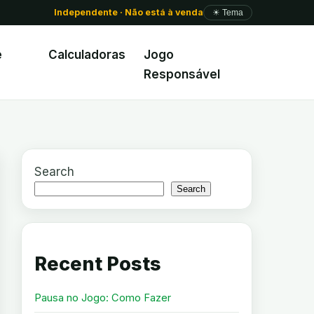
Independente · Não está à venda
☀ Tema
e
Calculadoras
Jogo
Responsável
Search
Search
Recent Posts
Pausa no Jogo: Como Fazer