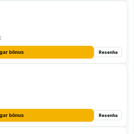
E
gar bônus
Resenha
gar bônus
Resenha