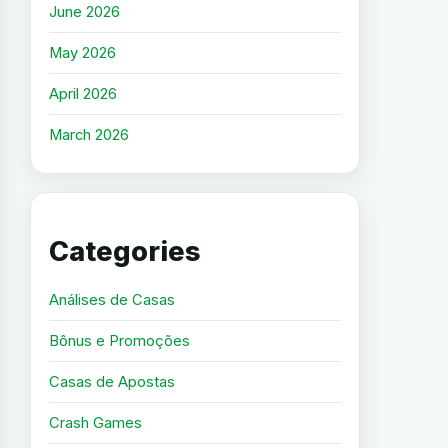
June 2026
May 2026
April 2026
March 2026
Categories
Análises de Casas
Bônus e Promoções
Casas de Apostas
Crash Games