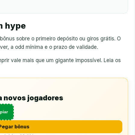
em hype
ônus sobre o primeiro depósito ou giros grátis. O
er, a odd mínima e o prazo de validade.
ir vale mais que um gigante impossível. Leia os
a novos jogadores
piar
Pegar bônus