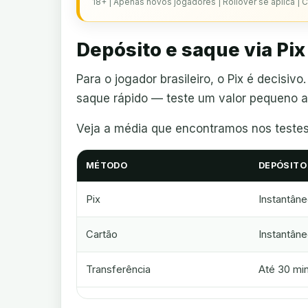
18+ | Apenas novos jogadores | Rollover se aplica | C
Depósito e saque via Pix
Para o jogador brasileiro, o Pix é decisiv
saque rápido — teste um valor pequeno an
Veja a média que encontramos nos testes
MÉTODO
DEPÓSITO
Pix
Instantân
Cartão
Instantân
Transferência
Até 30 mi