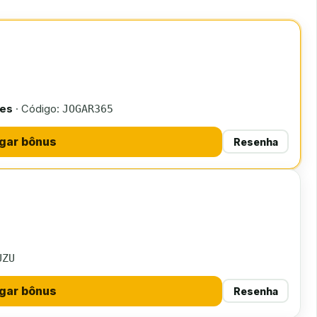
res
· Código:
JOGAR365
gar bônus
Resenha
UZU
gar bônus
Resenha