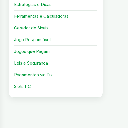
Estratégias e Dicas
Ferramentas e Calculadoras
Gerador de Sinais
Jogo Responsável
Jogos que Pagam
Leis e Segurança
Pagamentos via Pix
Slots PG