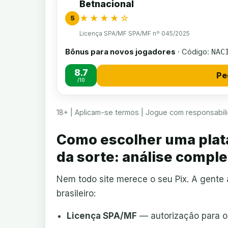
Betnacional
★★★★☆
5
Licença SPA/MF SPA/MF nº 045/2025
Bônus para novos jogadores
· Código:
NAC
8.7
Pe
/10
18+ | Aplicam-se termos | Jogue com responsabili
Como escolher uma plat
da sorte: análise comple
Nem todo site merece o seu Pix. A gente a
brasileiro:
Licença SPA/MF
— autorização para op