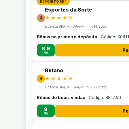
DEPÓSITO R$ 1
Esportes da Sorte
★★★★☆
3
Licença SPA/MF SPA/MF nº 014/2025
Bônus no primeiro depósito
· Código:
SORT
8.9
Pe
/10
Betano
★★★★★
4
Licença SPA/MF SPA/MF nº 022/2025
Bônus de boas-vindas
· Código:
BETANO
9
Pe
/10