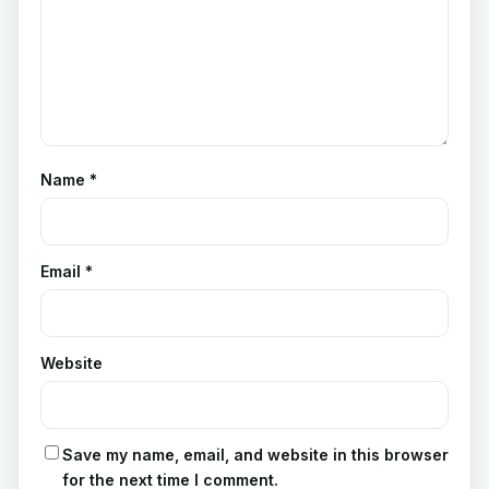
Name
*
Email
*
Website
Save my name, email, and website in this browser
for the next time I comment.