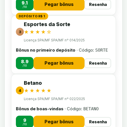
9.1
Pegar bônus
Resenha
/10
DEPÓSITO R$ 1
Esportes da Sorte
★★★★☆
3
Licença SPA/MF SPA/MF nº 014/2025
Bônus no primeiro depósito
· Código:
SORTE
8.9
Pegar bônus
Resenha
/10
Betano
★★★★★
4
Licença SPA/MF SPA/MF nº 022/2025
Bônus de boas-vindas
· Código:
BETANO
9
Pegar bônus
Resenha
/10