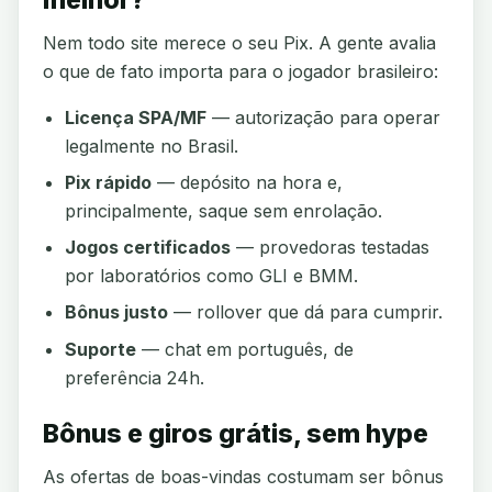
Nem todo site merece o seu Pix. A gente avalia
o que de fato importa para o jogador brasileiro:
Licença SPA/MF
— autorização para operar
legalmente no Brasil.
Pix rápido
— depósito na hora e,
principalmente, saque sem enrolação.
Jogos certificados
— provedoras testadas
por laboratórios como GLI e BMM.
Bônus justo
— rollover que dá para cumprir.
Suporte
— chat em português, de
preferência 24h.
Bônus e giros grátis, sem hype
As ofertas de boas-vindas costumam ser bônus