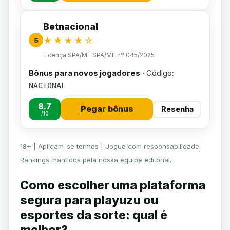
Betnacional
★★★★☆
5
Licença SPA/MF SPA/MF nº 045/2025
Bônus para novos jogadores
· Código:
NACIONAL
8.7
Pegar bônus
Resenha
/10
18+ | Aplicam-se termos | Jogue com responsabilidade.
Rankings mantidos pela nossa equipe editorial.
Como escolher uma plataforma
segura para playuzu ou
esportes da sorte: qual é
melhor?