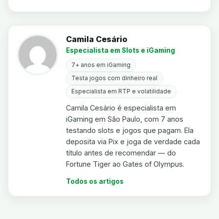
Camila Cesário
Especialista em Slots e iGaming
7+ anos em iGaming
Testa jogos com dinheiro real
Especialista em RTP e volatilidade
Camila Cesário é especialista em
iGaming em São Paulo, com 7 anos
testando slots e jogos que pagam. Ela
deposita via Pix e joga de verdade cada
título antes de recomendar — do
Fortune Tiger ao Gates of Olympus.
Todos os artigos