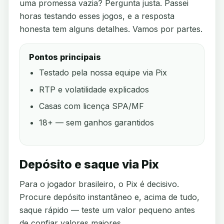
uma promessa vazia? Pergunta justa. Passei
horas testando esses jogos, e a resposta
honesta tem alguns detalhes. Vamos por partes.
Pontos principais
Testado pela nossa equipe via Pix
RTP e volatilidade explicados
Casas com licença SPA/MF
18+ — sem ganhos garantidos
Depósito e saque via Pix
Para o jogador brasileiro, o Pix é decisivo.
Procure depósito instantâneo e, acima de tudo,
saque rápido — teste um valor pequeno antes
de confiar valores maiores.