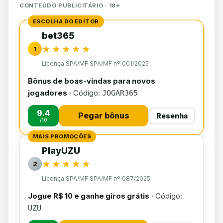
CONTEÚDO PUBLICITÁRIO · 18+
ESCOLHA DO EDITOR
bet365
★★★★★
1
Licença SPA/MF SPA/MF nº 001/2025
Bônus de boas-vindas para novos
jogadores
· Código:
JOGAR365
9.4
Pegar bônus
Resenha
/10
MAIS PROMOÇÕES
PlayUZU
★★★★★
2
Licença SPA/MF SPA/MF nº 087/2025
Jogue R$ 10 e ganhe giros grátis
· Código:
UZU